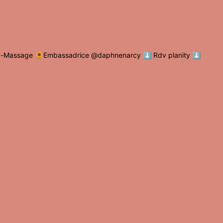
a-Massage
🌻Embassadrice @daphnenarcy
⬇️ Rdv planity ⬇️