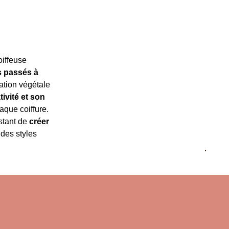
oiffeuse
s passés à
ation végétale
tivité et son
aque coiffure.
stant de
créer
des styles