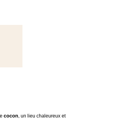
ez la
latante
e choix
le
cocon
, un lieu chaleureux et