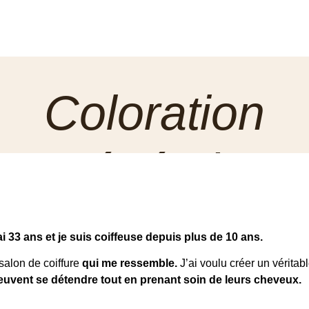
Coloration
végétale
e de sublimer vos cheveux tout en prenant soin de vous ? Essay
tion végétale bio, fabriquée en France ! Elle offre une couleur éc
ai 33 ans et je suis coiffeuse depuis plus de 10 ans.
urelle, tout en respectant votre santé et l’environnement. Faites l
du naturel et révélez la beauté de vos cheveux !
 salon de coiffure
qui me ressemble.
J’ai voulu créer un véritab
euvent se détendre tout en prenant soin de leurs cheveux.
En découvrir plus