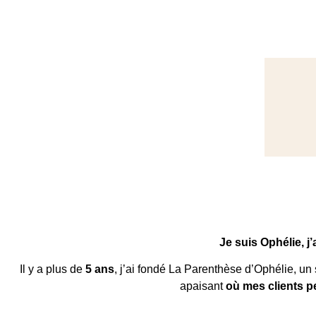
Envi
colora
Je suis Ophélie, j’
et nat
Il y a plus de
5 ans
, j’ai fondé La Parenthèse d’Ophélie, un
apaisant
où mes clients p