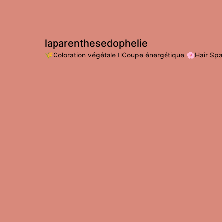
laparenthesedophelie
🌾Coloration végétale
🪾Coupe énergétique
🌸Hair Sp