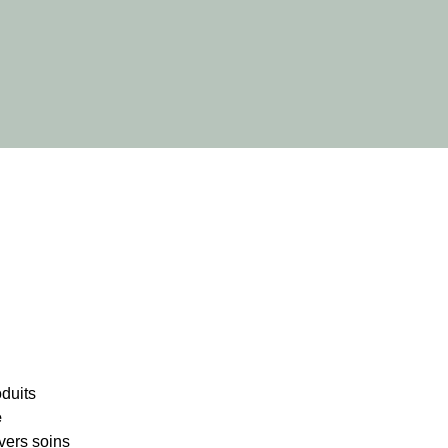
oduits
e
vers soins