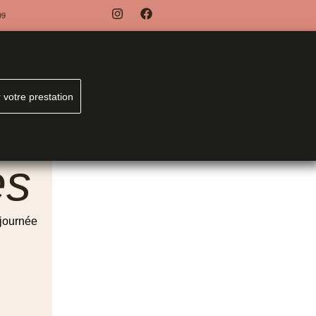
99
 votre prestation
es
 journée