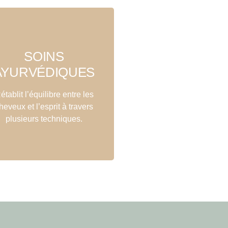
En savoir plus
SOINS
détoxification…
es bains, des techniques de
AYURVÉDIQUES
antes médicinales, des huiles,
Comme des massages, des
établit l’équilibre entre les
ÉNERGÉTIQUE
heveux et l’esprit à travers
plusieurs techniques.
FLUX
ACTIVATION DU